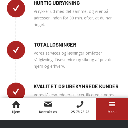
HURTIG UDRYKNING
Vi rykker ud med det samme, og vi er på
adressen inden for 30 min. efter, at du har
ringet.
TOTALLØSNINGER
Vores services og løsninger omfatter
rådgivning, låseservice og sikring af private
hjem og erhverv.
KVALITET OG UBEKYMREDE KUNDER
Vores låsesmede er alle certificerede, vores
produkter er af højeste kvalitet og vores
service tillidsvækkende.
Hjem
Kontakt os
25 78 28 28
Menu
SAMARBEJDE MED POLITIET