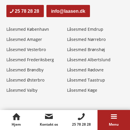
25 78 28 28
info@laasen.dk
Låsesmed København
Låsesmed Emdrup
Låsesmed Amager
Låsesmed Nørrebro
Låsesmed Vesterbro
Låsesmed Brønshøj
Låsesmed Frederiksberg
Låsesmed Albertslund
Låsesmed Brøndby
Låsesmed Rødovre
Låsesmed Østerbro
Låsesmed Taastrup
Låsesmed Valby
Låsesmed Køge
Hjem
Kontakt os
25 78 28 28
Menu
© Copyright - KBH Låse ApS