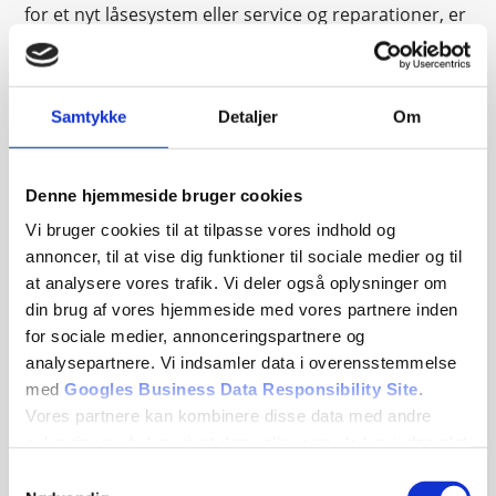
for et nyt låsesystem eller service og reparationer, er
vi din professionelle partner, der altid sørger for at
levere et resultat i høj kvalitet, og til en
konkurrencedygtig pris. Det sikrer glade og tilfredse
Samtykke
Detaljer
Om
kunder hver gang.
Denne hjemmeside bruger cookies
KONTAKT OS FOR EN SAMTALE
Vi bruger cookies til at tilpasse vores indhold og
OM DINE BEHOV
annoncer, til at vise dig funktioner til sociale medier og til
at analysere vores trafik. Vi deler også oplysninger om
Som din låsesmed i Rødovre ved vi, at alle behov er unikke.
din brug af vores hjemmeside med vores partnere inden
Derfor er vi altid klar til at indgå i en dialog med dig om
for sociale medier, annonceringspartnere og
dine ønsker og behov. Vi sørger for kyndig vejledning og
analysepartnere. Vi indsamler data i overensstemmelse
rådgivning, og tilpasser os altid dine specifikke behov.
med
Googles Business Data Responsibility Site
.
Kontakt os endelig for en uforpligtende samtale omkring
Vores partnere kan kombinere disse data med andre
dine behov. Vi kan træffes på telefon
25 78 28 28
eller på
oplysninger, du har givet dem, eller som de har indsamlet
vores e-mail
INFO@LAASEN.DK
. Du kan også
kontakte
os,
fra din brug af deres tjenester.
Samtykkevalg
hvis du mangler en låsesmed et andet sted i
København
. Vi