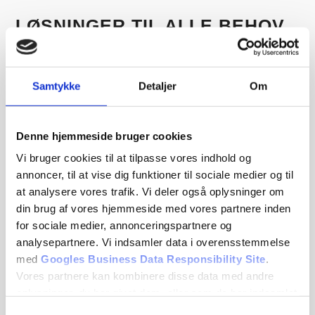
LØSNINGER TIL ALLE BEHOV
Uanset om du har brug for en enkel digital lås til din
bolig eller et mere omfattende system til en
Samtykke
Detaljer
Om
virksomhed eller flerbrugerejendom, hjælper vi dig
med at vælge den rette løsning. Vi rådgiver både
private og erhverv og sørger for, at installationen
Denne hjemmeside bruger cookies
bliver enkel og resultatet driftssikkert.
Vi bruger cookies til at tilpasse vores indhold og
annoncer, til at vise dig funktioner til sociale medier og til
at analysere vores trafik. Vi deler også oplysninger om
ØNSKER DU ET
din brug af vores hjemmeside med vores partnere inden
UFORPLIGTENDE TILBUD?
for sociale medier, annonceringspartnere og
analysepartnere. Vi indsamler data i overensstemmelse
Start rejsen mod en nemmere og mere digital hverdag
med
Googles Business Data Responsibility Site
.
allerede i dag. Hos KBH Låse hjælper vi dig med at omstille
Vores partnere kan kombinere disse data med andre
dig og din ejendom til et system med smartlåse. Som
oplysninger, du har givet dem, eller som de har indsamlet
eksperter gør vi processen nem og problemfri. Lad os tage
fra din brug af deres tjenester.
Samtykkevalg