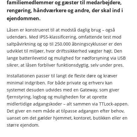
familiemedlemmer og gæster til medarbejdere,
rengøring, håndværkere og andre, der skal ind i
ejendommen.
Låsen er konstrueret til at modstå daglig brug – også
udendørs. Med IP55-klassificering, omfattende test mod
saltpåvirkning og op til 250.000 åbningscyklusser er den
udviklet til miljøer, hvor driftssikkerhed vægter højt. Den
lange batterilevetid og mulighed for nødforsyning via USB
sikrer, at låsen forbliver funktionsdygtig, selv under pres.
Installationen passer til langt de fleste døre og kræver
minimal indgriben. For både private og erhverv kan
systemet desuden udvides med en Gateway, som giver
fjernstyring, logbog og muligheden for at oprette
midlertidige adgangskoder – alt sammen via TTLock-appen.
Det giver en nem måde at tilpasse adgangen efter behov,
uanset om det gælder hjemmet, kontoret, butikken eller en
større ejendom.